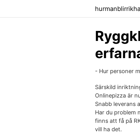
hurmanblirrikha
Ryggkl
erfarn
- Hur personer m
Särskild inriktni
Onlinepizza är n
Snabb leverans a
Har du problem m
finns att få på R
vill ha det.