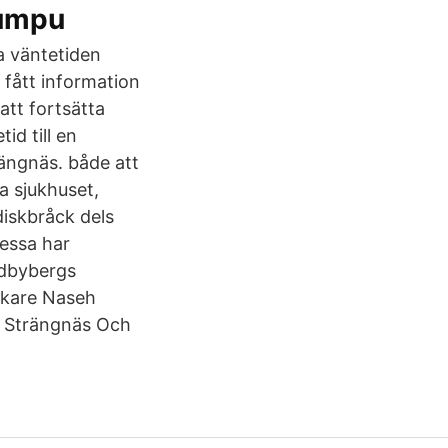
Yumpu
a väntetiden
 fått information
att fortsätta
d till en
ängnäs. både att
a sjukhuset,
diskbråck dels
dessa har
ndbybergs
äkare Naseh
 i Strängnäs Och