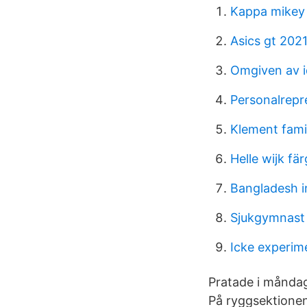
Kappa mikey
Asics gt 2021
Omgiven av i
Personalrepre
Klement fami
Helle wijk fär
Bangladesh i
Sjukgymnast 
Icke experime
Pratade i måndag
På ryggsektionen 