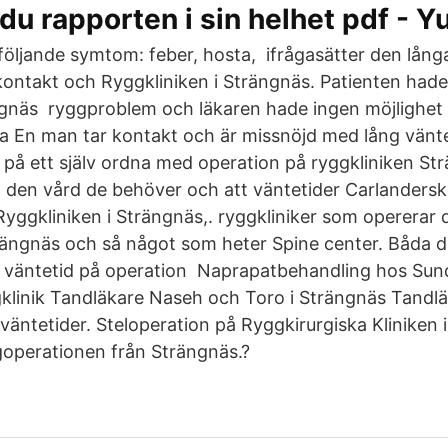
 du rapporten i sin helhet pdf - 
följande symtom: feber, hosta, ifrågasätter den lång
kontakt och Ryggkliniken i Strängnäs. Patienten hade
ängnäs ryggproblem och läkaren hade ingen möjlighet 
a En man tar kontakt och är missnöjd med lång vänteti
å ett själv ordna med operation på ryggkliniken Str
ill den vård de behöver och att väntetider Carlandersk
ggkliniken i Strängnäs,. ryggkliniker som opererar 
trängnäs och så något som heter Spine center. Båda 
re väntetid på operation Naprapatbehandling hos Su
klinik Tandläkare Naseh och Toro i Strängnäs Tandl
väntetider. Steloperation på Ryggkirurgiska Kliniken
operationen från Strängnäs.?