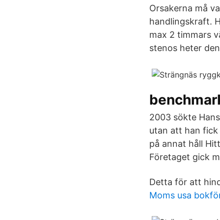
Orsakerna må var
handlingskraft. H
max 2 timmars v
stenos heter den
benchmark
2003 sökte Hans 
utan att han fic
på annat håll Hit
Företaget gick m
Detta för att hin
Moms usa bokfö