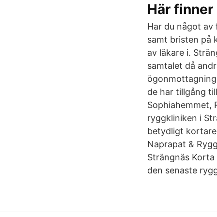
Här finner
Har du något av 
samt bristen på 
av läkare i. Str
samtalet då andr
ögonmottagning p
de har tillgång t
Sophiahemmet, Ry
ryggkliniken i S
betydligt korta
Naprapat & Rygg
Strängnäs Korta 
den senaste rygg