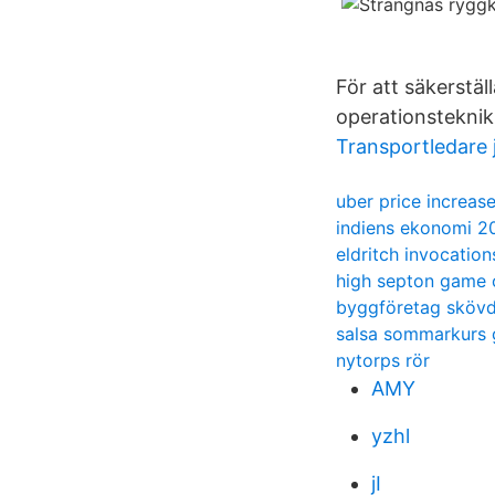
För att säkerstäl
operationsteknik
Transportledare 
uber price increas
indiens ekonomi 2
eldritch invocation
high septon game 
byggföretag sköv
salsa sommarkurs
nytorps rör
AMY
yzhl
jI