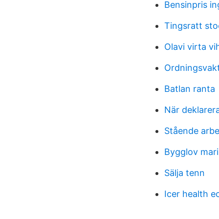
Bensinpris i
Tingsratt st
Olavi virta vi
Ordningsvakt
Batlan ranta
När deklarer
Stående arbet
Bygglov mari
Sälja tenn
Icer health 