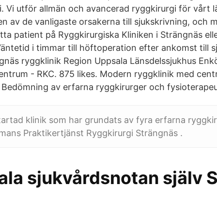
i. Vi utför allmän och avancerad ryggkirurgi för vårt 
n av de vanligaste orsakerna till sjukskrivning, och 
ta patient på Ryggkirurgiska Kliniken i Strängnäs ell
äntetid i timmar till höftoperation efter ankomst till s
ngnäs ryggklinik Region Uppsala Länsdelssjukhus En
entrum - RKC. 875 likes. Modern ryggklinik med centr
. Bedömning av erfarna ryggkirurger och fysioterapeu
artad klinik som har grundats av fyra erfarna ryggki
mmans Praktikertjänst Ryggkirurgi Strängnäs .
ala sjukvårdsnotan själv 