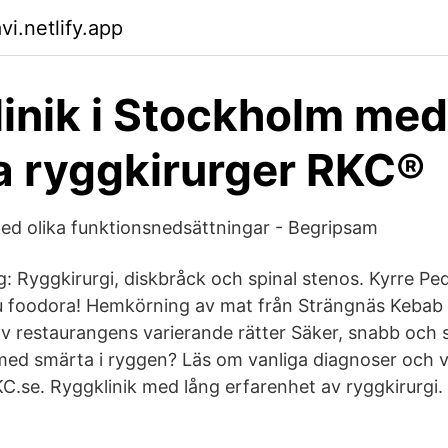
vi.netlify.app
inik i Stockholm med
a ryggkirurger RKC®
ed olika funktionsnedsättningar - Begripsam
ng: Ryggkirurgi, diskbråck och spinal stenos. Kyrre Pe
u foodora! Hemkörning av mat från Strängnäs Kebab
v restaurangens varierande rätter Säker, snabb och 
ed smärta i ryggen? Läs om vanliga diagnoser och v
KC.se. Ryggklinik med lång erfarenhet av ryggkirurgi.