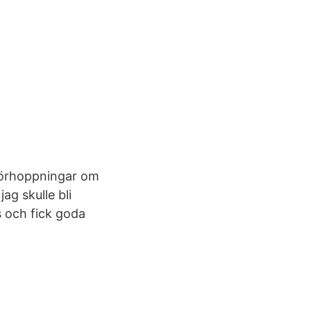
 förhoppningar om
ag skulle bli
s och fick goda