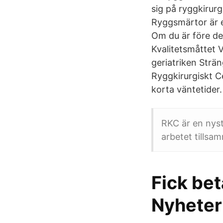
sig på ryggkirurg
Ryggsmärtor är e
Om du är före det
Kvalitetsmåttet V
geriatriken Strä
Ryggkirurgiskt C
korta väntetider
RKC är en nyst
arbetet tillsa
Fick bet
Nyheter