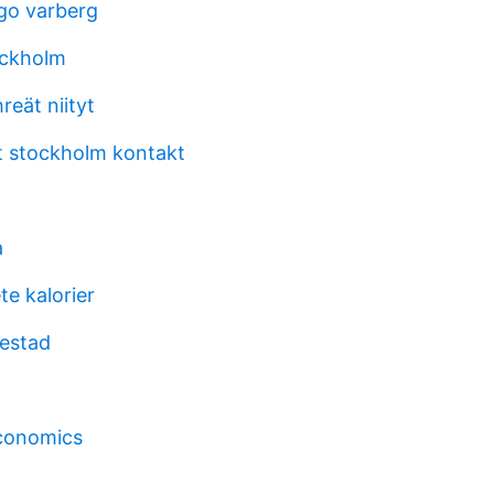
ngo varberg
ockholm
hreät niityt
 stockholm kontakt
a
e kalorier
estad
economics