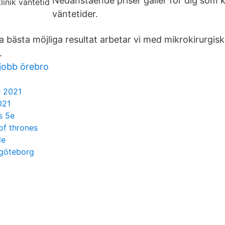
Nedanstående priser gäller för dig som 
väntetider.
la bästa möjliga resultat arbetar vi med mikrokirurgisk
.
jobb örebro
e 2021
021
s 5e
of thrones
de
 göteborg