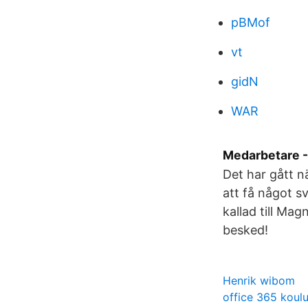
pBMof
vt
gidN
WAR
Medarbetare -
Det har gått n
att få något sv
kallad till Ma
besked!
Henrik wibom
office 365 koul