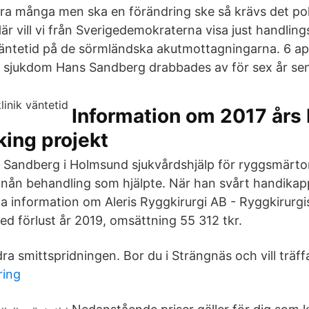
a många men ska en förändring ske så krävs det polit
är vill vi från Sverigedemokraterna visa just handling
äntetid på de sörmländska akutmottagningarna. 6 ap
 sjukdom Hans Sandberg drabbades av för sex år se
Information om 2017 års
ing projekt
Sandberg i Holmsund sjukvårdshjälp för ryggsmärtor
k nån behandling som hjälpte. När han svårt handika
ta information om Aleris Ryggkirurgi AB - Ryggkirurgi
ed förlust år 2019, omsättning 55 312 tkr.
dra smittspridningen. Bor du i Strängnäs och vill träf
ring