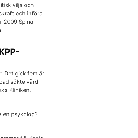
isk vilja och
skraft och införa
r 2009 Spinal
n.
 KPP-
. Det gick fem år
ppad sökte vård
ska Kliniken.
fa en psykolog?