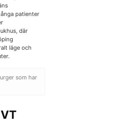
läns
många patienter
er
jukhus, där
köping
alt läge och
ter.
rurger som har
SVT